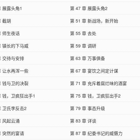
 章 展露头角1
第 47 章 展露头角2
章 截胡
第 51 章 新战场，新开始
 章 师生夜话
第 55 章 去处
 章 镇长的下马威
第 59 章 调研
 章 交待与安排
第 63 章 万事俱备
 章 让水再浑一些
第 67 章 宴饮之间定计谋
 章 钱与卫的决裂
第 71 章 充斥着腐烂味的酒宴
 章 钱，卫疯狂出手1
第 75 章 钱，卫疯狂出手2
 章 卫氏李反击2
第 79 章 事态升级
 章 风起云涌
第 83 章 详谈
 章 突然的宴请
第 87 章 纪委书记的威慑力