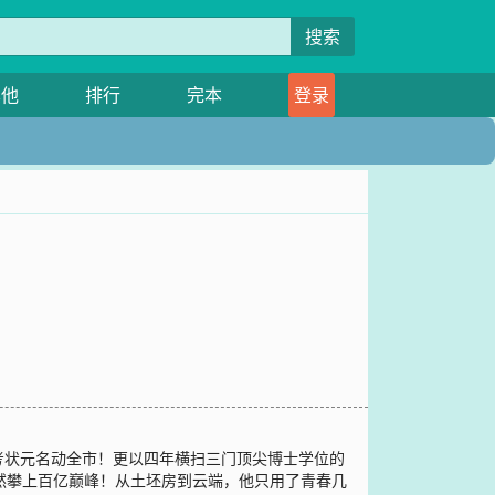
搜索
其他
排行
完本
登录
中考状元名动全市！更以四年横扫三门顶尖博士学位的
然攀上百亿巅峰！从土坯房到云端，他只用了青春几