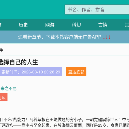
市
历史
网游
科幻
言情
追看新章节，下载本站客户端无广告APP
↓↓↓
生
选择自己的人生
更新时间：2026-03-10 20:28:29
直达底部
平来之不易
阅读
“过目不忘”的能力！叼着草根在田埂做题的穷小子，一朝觉醒震惊世人：
牙更恐怖——靠中考奖金起家，在股海翻云覆雨，同样是23岁，身家已悄