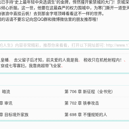
已手持“史上最年轻中央选调生”的金牌，悍然撞开紫禁城的大门！京城
珠倾心折服。这一世，他要在这最森严的权力围城中，为寒门撕开一道登
涛骇浪中直挂云帆！去到那金字塔顶峰看看这不一样的世界。
错的话请不要忘记向您QQ群和微博微信里的朋友推荐哦！
人皇幡
、
去父留子后才知，前夫爱的人竟是我
、
税收只在机枪射程内！
、
穿成七零寡妇，我靠商超带飞全家
、
：暗流
第 706 章 新征程（全书完）
 章 审讯
第 702 章 铁拳攻击
9 章 目标境外家族
第 698 章 不懂规矩的人