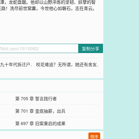
深潭，龙蛇盘踞。他却以山野淬炼的坚韧、妖孽的智
天路！洗尽前世窝囊，今世他心如磐石，志在青云。
复制分享
、
九十年代拆迁户
、
校花难追？无所谓，她还有舍友
、
第 705 章 誓言践行者
第 701 章 釜底抽薪，出兵
第 697 章 旧案重启的成果
倒序