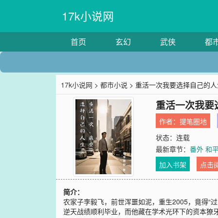
17k小说网
首页
玄幻
武侠
都
17k小说网
>
都市小说
> 重活一次我要选择自己的人
重活一次我要
作者：
提笔圈地
状态：连载
最新章节：
番外 和
加入书架
点击
简介：
农家子李毅飞，前世浑噩如泥，重生2005，竟得
逆天战绩顺利毕业，而他藏在学术光环下的资本獠