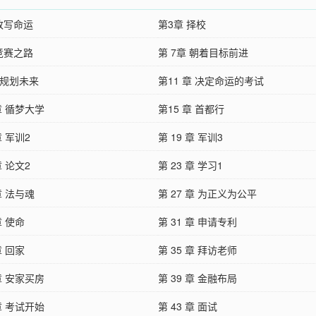
改写命运
第3章 择校
竞赛之路
第 7章 朝着目标前进
 规划未来
第11 章 决定命运的考试
 章 循梦大学
第15 章 首都行
章 军训2
第 19 章 军训3
章 论文2
第 23 章 学习1
 章 法与魂
第 27 章 为正义为公平
章 使命
第 31 章 申请专利
章 回家
第 35 章 拜访老师
 章 安家买房
第 39 章 金融布局
 章 考试开始
第 43 章 面试