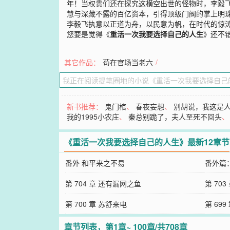
年！当权贵们还在探究这横空出世的怪物时，李毅飞
慧与深藏不露的百亿资本，引得顶级门阀的掌上明
李毅飞执意以正道为舟，以民意为帆，在时代的惊
您要是觉得《
重活一次我要选择自己的人生
》还不
其它作品：
苟在官场当老六
/
新书推荐：
鬼门棺
、
春夜妄想
、
别胡说，我这是
我的1995小农庄
、
秦总别跪了，夫人至死不回头
《重活一次我要选择自己的人生》最新12章节
番外 和平来之不易
番外篇
第 704 章 还有漏网之鱼
第 703
第 700 章 苏舒来电
第 69
章节列表，第1章~ 100章/共708章