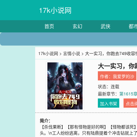
17k小说网
首页
玄幻
武侠
都
17k小说网
>
言情小说
> 大一实习，你跑去749收容
大一实习，你跑
作者：
我爱罗的沙
状态：连载
最新章节：
第161
加入书架
点击
简介：
【杀伐果断】【那有怪物是好的啊】【怪物都该死】
头。\n工人纷纷逃离，只有陆鼎提着个冲击钻就上