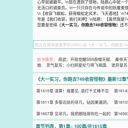
心早就被磨平。\n现在遇到了怪物，陆鼎心中就一个
无活口的调查员。\n一只只存在与传说中的妖魔鬼
\n【收容飞蜈蚣，获得蜈蚣定风术，飞天遁地】\n7
号是【我们收容，我们关押】\n陆鼎：【虽然我是7
您要是觉得《
大一实习，你跑去749收容怪物
》还不
新书推荐：
高武：开局觉醒SSS吞噬天赋
、
秦帝天
她
、
灵气复苏：小扫把星抡勺带飞祖国
、
诡异复苏
《大一实习，你跑去749收容怪物》最新12章
第1615章 清算！我要见..浪打千丈峰不见
第16
顶，水淹万里寸土不留!
第1611章 多智近妖的非凡，钻因果漏洞，
大的了
第16
还要利用因果反向清算！
第1607章 见非凡，我把跟陆哥你在一起的
眼，灵
第16
日子，兑水喝了又喝
化】的
章节列表，第1章~ 100章/共1615章