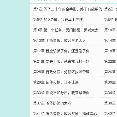
第1章 等了二十年的金手指，终于有能用的
第2章
希望了
第5章 加入749，我要马上考核
第6章
第9章 第一个任务，灭门惨案，黑老太太
第10
第13章 手撕董永，收容黑老太太
第14
第17章 我应该撕了你，还是剐了你
第18
第21章 要是不服，就来找我打一场
第22
第25章 行政休假，分辖区执巡管理
第26
第29章 证件和枪，让不让进
马威
第30
第33章 活蜕不如分尸，我来帮帮你
第34
第37章 爷爷奶奶肉太老
第38
第41章 碾杀鬼物，收容奖励：擂鼓震心
第42章