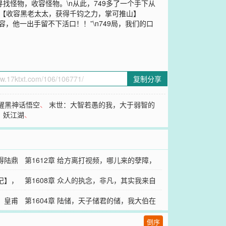
寻找怪物，收容怪物。\n从此，749多了一个手下从
n【收容黑老太太，获得千钧之力，掌可推山】
容，他一出手留不下活口！！”\n749局，我们的口
复制分享
醒黑神话悟空
、
末世：大智若愚的我，大于弱智的
、
妖江湖
、
得陆鼎
第1612章 给方离打视频，哪儿来的孽障，
记】，
滚一边儿去！
第1608章 众人的执念，非凡，其实我来自
，皇甫
千年之前
第1604章 陆储，天子储君的储，我大伯在
哪儿！！？
倒序