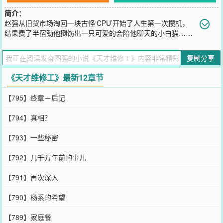
简介：
赵强从旧货市场淘回一块古怪‘CPU’开始了人生第一次攒机，
结果费了半宿劲他捯饬出一只可爱的会陪他聊天的小白猫……
赵强问：“你能教我功夫修炼成仙吗？”回答：“主人，不能。”赵强又
问：“那你能改造我的身体成超人吗？”回答：“主人，也不能。”赵强再
复制分享
问：“你能开个金手指让我炒股办实业赚钱吗？”回答：“主人，还是不
能。”
《天才维修工》最新12章节
您要是觉得《
天才维修工
》还不错的话请不要忘记向您QQ群和微博微
信里的朋友推荐哦！
【795】终章－后记
【794】真相？
【793】一些秘密
【792】几千万年前的事儿
【791】再次深入
【790】杨系的希望
【789】家庭餐