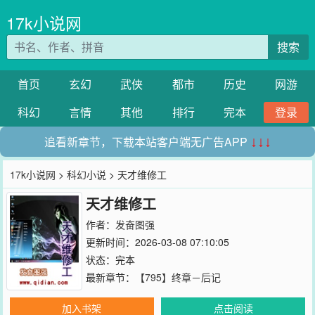
17k小说网
搜索
首页
玄幻
武侠
都市
历史
网游
科幻
言情
其他
排行
完本
登录
追看新章节，下载本站客户端无广告APP
↓↓↓
17k小说网
>
科幻小说
> 天才维修工
天才维修工
作者：
发奋图强
更新时间：2026-03-08 07:10:05
状态：完本
最新章节：
【795】终章－后记
加入书架
点击阅读