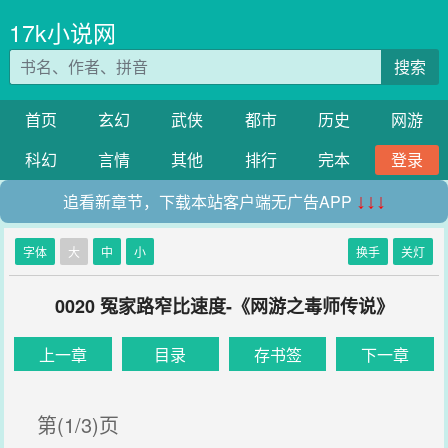
17k小说网
搜索
首页
玄幻
武侠
都市
历史
网游
科幻
言情
其他
排行
完本
登录
追看新章节，下载本站客户端无广告APP
↓↓↓
字体
大
中
小
换手
关灯
0020 冤家路窄比速度-《网游之毒师传说》
上一章
目录
存书签
下一章
第(1/3)页