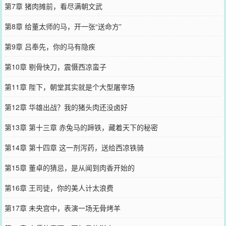
第7章 猪肉摊前，看尽满朝文武
第8章 给董太师的马，开一张“送命方”
第9章 吕奉先，你的马有隐疾
第10章 剔骨快刀，震慑西凉蛮子
第11章 陛下，朝堂其实就是个大型屠宰场
第12章 华雄出战？我的猪头肉还没卤好
第13章 第十三章 赤兔马的蹄铁，藏着天下的秘密
第14章 第十四章 这一剂泻药，送给西凉铁骑
第15章 董卓的猜忌，是从闻到肉香开始的
第16章 王司徒，你的美人计太浪费
第17章 未央宫中，表演一场无骨烤羊