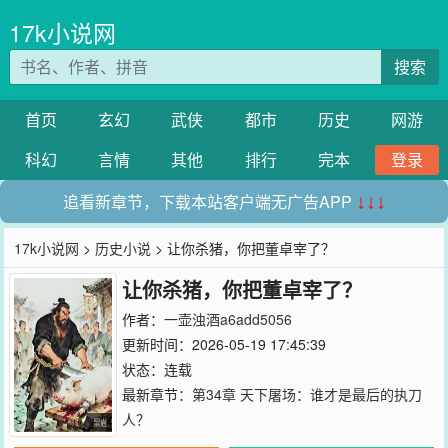
17k小说网
搜索
首页
玄幻
武侠
都市
历史
网游
科幻
言情
其他
排行
完本
登录
追看新章节，下载本站客户端无广告APP
↓↓↓
17k小说网
>
历史小说
> 让你杀猪，你把董卓宰了？
让你杀猪，你把董卓宰了？
作者：
一壶浊酒a6add5056
更新时间：2026-05-19 17:45:39
状态：连载
最新章节：
第34章 天下屠场：谁才是最后的执刀
人？