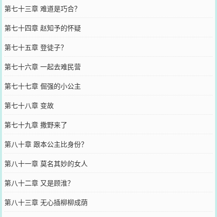
第七十三章 难道是巧合？
第七十四章 赵知予的怀疑
第七十五章 登徒子？
第七十六章 一起去难民营
第七十七章 倔强的小公主
第七十八章 变故
第七十九章 撒野来了
第八十章 跟本公主比身份？
第八十一章 莫名其妙的女人
第八十二章 又是顾淮？
第八十三章 无心插柳柳成荫