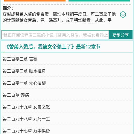
简介：
穿越成替弟入赘的倒霉蛋，顾淮本想躺平度日。可二哥拿了他
的计策献给女帝后，竟一路高升，成了朝堂新贵。从此，平
叛、治灾、税改……他随口指点的话，桩桩件件都成了安邦定国的良
方。没人知道那个深居简出的国公府赘婿，才是幕后的天下一人。直
复制分享
到某天，女帝亲临府门，对他微微一笑：「说来，朕该叫你一声——
先生。」
《替弟入赘后，我被女帝赖上了》最新12章节
您要是觉得《
替弟入赘后，我被女帝赖上了
》还不错的话请不要忘记
向您QQ群和微博微信里的朋友推荐哦！
第三百零三章 宫宴
第三百零二章 顺水推舟
第三百零一章 无心插柳
第三百章 养病
第二百九十九章 女帝之怒
第二百九十八章 九死一生
第二百九十七章 万事俱备