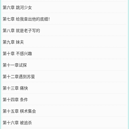
第六章 跳河少女
第七章 给我查出他的底细！
第八章 就是老子写的
第九章 妹夫
第十章 不感兴趣
第十一章试探
第十二章遇到苏萤
第十三章 痛快
第十四章 条件
第十五章 棋术集会
第十六章 被追杀