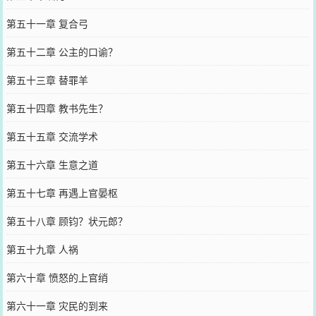
第五十一章 复合弓
第五十二章 公主的口谕？
第五十三章 替罪羊
第五十四章 教书先生？
第五十五章 交流学术
第五十六章 生意之道
第五十七章 再遇上官晏枢
第五十八章 顾钧？状元郎？
第五十九章 人祸
第六十章 愤怒的上官绡
第六十一章 灾民的到来