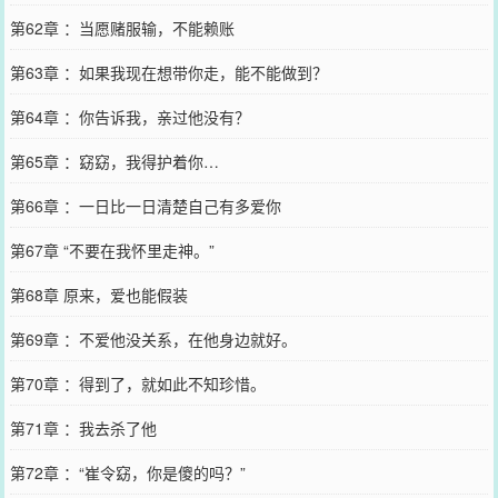
第62章 ：当愿赌服输，不能赖账
第63章 ：如果我现在想带你走，能不能做到？
第64章 ：你告诉我，亲过他没有？
第65章 ：窈窈，我得护着你…
第66章 ：一日比一日清楚自己有多爱你
第67章 “不要在我怀里走神。”
第68章 原来，爱也能假装
第69章 ：不爱他没关系，在他身边就好。
第70章 ：得到了，就如此不知珍惜。
第71章 ：我去杀了他
第72章 ：“崔令窈，你是傻的吗？”