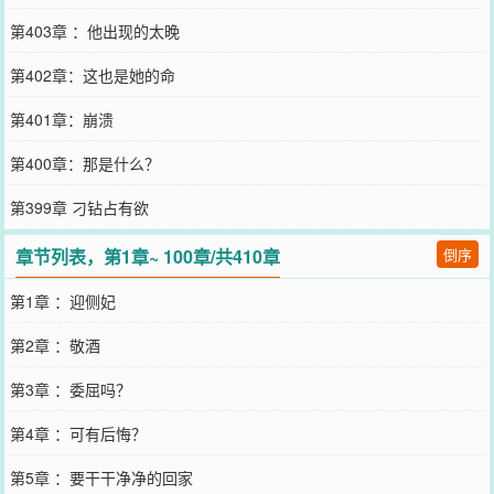
第403章 ：他出现的太晚
第402章：这也是她的命
第401章：崩溃
第400章：那是什么？
第399章 刁钻占有欲
章节列表，第1章~ 100章/共410章
倒序
第1章 ：迎侧妃
第2章 ：敬酒
第3章 ：委屈吗？
第4章 ：可有后悔？
第5章 ：要干干净净的回家