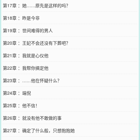
第17章 ：她……原先是这样的吗？
第18章 ：昨是今非
第19章 ：世间难得的男人
第20章 ：王妃不会还没有下葬吧？
第21章 ：我就是心仪他
第22章 ：我帮你搞定他
第23章 ：……他在怀疑什么？
第24章 ：端倪
第25章 ：他不信！
第26章 ：就没有他不敢做的事
第27章 ：确定了什么般，只想抱抱她