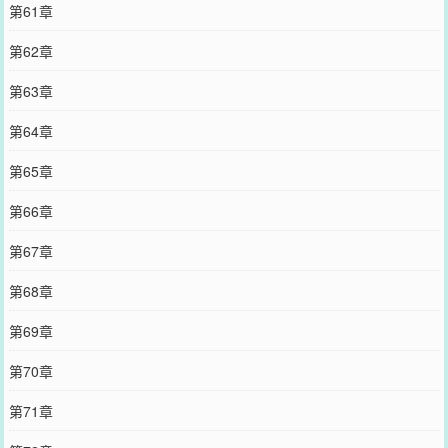
第61章
第62章
第63章
第64章
第65章
第66章
第67章
第68章
第69章
第70章
第71章