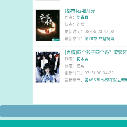
[都市]吞噬月光
作者：
勿青耳
状态：连载
更新时间：08-05 23:47:02
最新章节：
第78章 罪魁祸首
[言情]四个孩子四个妈？渣爹
作者：
花木容
状态：连载
更新时间：07-21 00:04:22
最新章节：
第455章 你现在就去