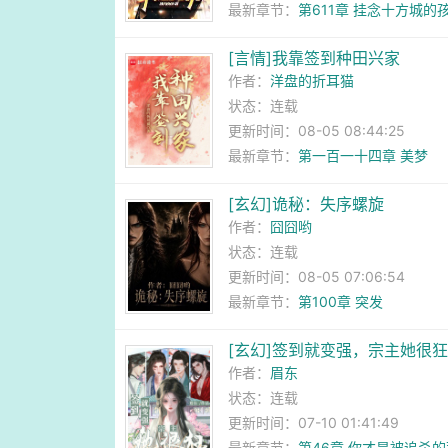
最新章节：
第611章 挂念十方城
[言情]我靠签到种田兴家
作者：
洋盘的折耳猫
状态：连载
更新时间：08-05 08:44:25
最新章节：
第一百一十四章 美梦
[玄幻]诡秘：失序螺旋
作者：
囧囧哟
状态：连载
更新时间：08-05 07:06:54
最新章节：
第100章 突发
[玄幻]签到就变强，宗主她很
作者：
眉东
状态：连载
更新时间：07-10 01:41:49
最新章节：
第46章 你才是被追杀