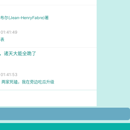
布尔(Jean-HenryFabre)著
1:41:49
年表
道，诸天大能全跪了
1:41:53
章 两家死磕，我在旁边吃瓜升级