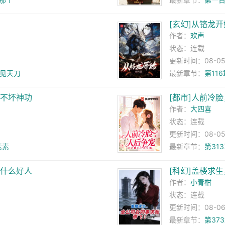
[玄幻]从铬龙开
作者：
欢声
状态：连载
更新时间：08-05 2
终见天刀
最新章节：
第11
刚不坏神功
[都市]人前冷
作者：
大四喜
状态：连载
更新时间：08-05 2
素素
最新章节：
第31
是什么好人
[科幻]盖楼求
作者：
小青柑
状态：连载
更新时间：08-06 
最新章节：
第37