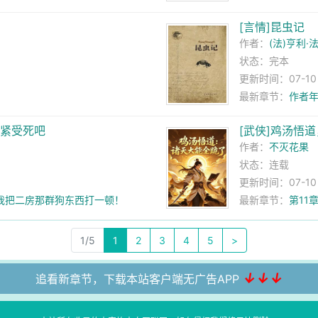
[言情]昆虫记
作者：
(法)亨利·法
状态：完本
更新时间：07-10 0
最新章节：
作者
赶紧受死吧
[武侠]鸡汤悟
作者：
不灭花果
状态：连载
更新时间：07-10 0
帮我把二房那群狗东西打一顿！
最新章节：
第11
1/5
1
2
3
4
5
>
↓↓↓
追看新章节，下载本站客户端无广告APP