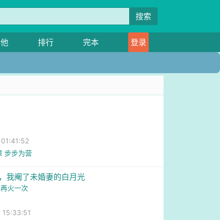
搜索
其他
排行
完本
登录
1:41:52
章 步步为营
日，我阉了未婚妻的白月光
我再火一次
5:33:51