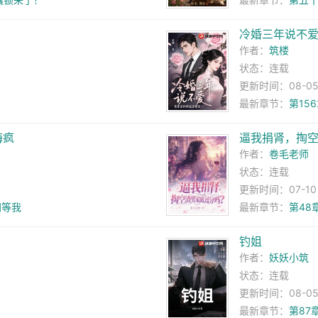
冷婚三年说不
作者：
筑楼
状态：连载
更新时间：08-05 0
最新章节：
第15
悔疯
逼我捐肾，掏
作者：
卷毛老师
状态：连载
更新时间：07-10 0
间等我
最新章节：
第48
钓姐
作者：
妖妖小筑
状态：连载
更新时间：08-05 2
最新章节：
第87