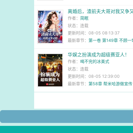
离婚后，渣前夫大哥对我又争
作者：
简眠
状态：连载
更新时间：08-05 08:13:37
最新章节：
第一卷 第149章 不顾
华娱之扮演成为超级赛亚人！
作者：
喝不完的冰美式
状态：连载
更新时间：08-05 12:39:00
最新章节：
第58章 帮米哈游做宣