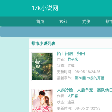
17k小说网
首页
玄幻
武侠
都
都市小说列表
陌上闲居：归田
作者：
竹子米
状态：连载
更新时间：08-05 18:24:25
最新章节：
第76回 节前的开播
人前冷脸，人后争宠，商队他
作者：
大四喜
状态：连载
更新时间：08-05 21:32:53