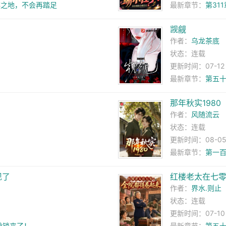
非之地，不会再踏足
最新章节：
第31
觊觎
作者：
乌龙茶底
状态：连载
更新时间：07-12 1
最新章节：
第五十
那年秋实1980
作者：
风随流云
状态：连载
更新时间：08-05 1
最新章节：
第一百
现了
红楼老太在七
作者：
界水.则止
状态：连载
更新时间：07-10 0
撬锁来了！
最新章节：
第五十