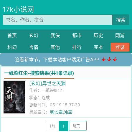
17k小说网
搜索
首页
玄幻
武侠
都市
历史
网游
科幻
言情
其他
排行
完本
登录
↓↓↓
追看新章节，下载本站客户端无广告APP
一纸染红尘-搜索结果(共1条记录)
[玄幻]异世之天渊
作者：
一纸染红尘
状态：连载
更新时间：05-19 15:37:39
最新章节：
第15章:浊罪
1/1
1