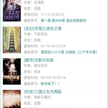
作者：
花清影
状态：连载
更新时间：11-13 02:56:21
最新章节：
第一卷 第468章 我应该很爱你
[玄幻]无限之进化之塔
作者：
千影残光
状态：连载
更新时间：01-16 04:32:34
最新章节：
第四百八十六章 大结局（三千字大章）
[都市]光影大玩家
作者：
疑似风月
状态：完本
更新时间：09-04 10:50:14
最新章节：
新书来了！！
[历史]三国之东方再起
作者：
暗影与曙光
状态：连载