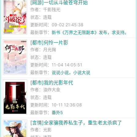
[网游]一切从斗破苍穹开始
作者：
千影残光
状态：连载
更新时间：09-02 21:45:38
最新章节：
新书《万界之无限副本》发布，求支持。
[都市]何怜一片影
作者：
月光掬
状态：连载
更新时间：11-04 14:05:51
最新章节：
说说小说，小说大说
[都市]我的光影年代
作者：
油炸大金
状态：连载
更新时间：10-11 12:36:08
最新章节：
番外5
[言情]全家骗我养私生子，重生老太杀疯了
作者：
光影