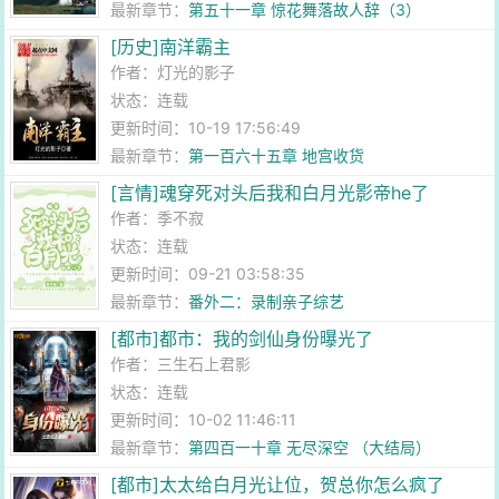
最新章节：
第五十一章 惊花舞落故人辞（3）
[历史]南洋霸主
作者：
灯光的影子
状态：连载
更新时间：10-19 17:56:49
最新章节：
第一百六十五章 地宫收货
[言情]魂穿死对头后我和白月光影帝he了
作者：
季不寂
状态：连载
更新时间：09-21 03:58:35
最新章节：
番外二：录制亲子综艺
[都市]都市：我的剑仙身份曝光了
作者：
三生石上君影
状态：连载
更新时间：10-02 11:46:11
最新章节：
第四百一十章 无尽深空 （大结局）
[都市]太太给白月光让位，贺总你怎么疯了