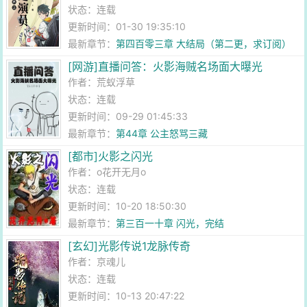
状态：连载
更新时间：01-30 19:35:10
最新章节：
第四百零三章 大结局（第二更，求订阅）
[网游]直播问答：火影海贼名场面大曝光
作者：
荒蚁浮草
状态：连载
更新时间：09-29 01:45:33
最新章节：
第44章 公主怒骂三藏
[都市]火影之闪光
作者：
o花开无月o
状态：连载
更新时间：10-20 18:50:30
最新章节：
第三百一十章 闪光，完结
[玄幻]光影传说1龙脉传奇
作者：
京魂儿
状态：连载
更新时间：10-13 20:47:22