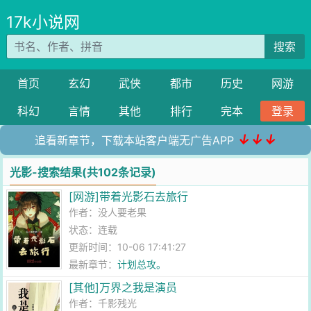
17k小说网
搜索
首页
玄幻
武侠
都市
历史
网游
科幻
言情
其他
排行
完本
登录
↓↓↓
追看新章节，下载本站客户端无广告APP
光影-搜索结果(共102条记录)
[网游]带着光影石去旅行
作者：
没人要老果
状态：连载
更新时间：10-06 17:41:27
最新章节：
计划总攻。
[其他]万界之我是演员
作者：
千影残光