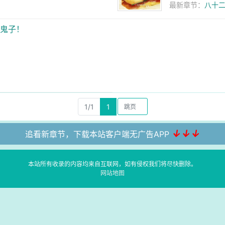
最新章节：
八十
小鬼子！
1/1
1
↓↓↓
追看新章节，下载本站客户端无广告APP
本站所有收录的内容均来自互联网，如有侵权我们将尽快删除。
网站地图