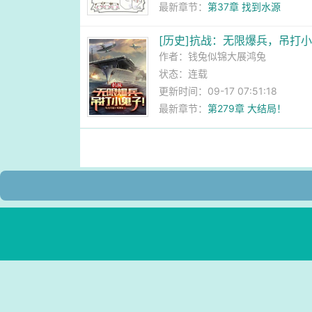
最新章节：
第37章 找到水源
[历史]抗战：无限爆兵，吊打
作者：
钱兔似锦大展鸿兔
状态：连载
更新时间：09-17 07:51:18
最新章节：
第279章 大结局！