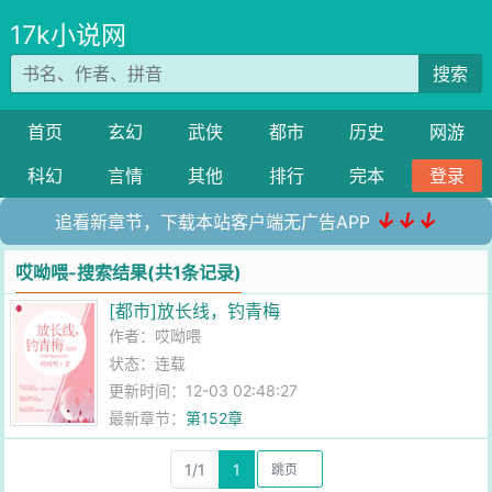
17k小说网
搜索
首页
玄幻
武侠
都市
历史
网游
科幻
言情
其他
排行
完本
登录
↓↓↓
追看新章节，下载本站客户端无广告APP
哎呦喂-搜索结果(共1条记录)
[都市]放长线，钓青梅
作者：
哎呦喂
状态：连载
更新时间：12-03 02:48:27
最新章节：
第152章
1/1
1