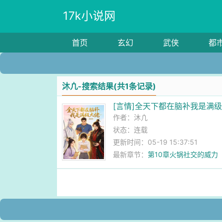
17k小说网
首页
玄幻
武侠
都
沐凣-搜索结果(共1条记录)
[言情]全天下都在脑补我是满
作者：
沐凣
状态：连载
更新时间：05-19 15:37:51
最新章节：
第10章火锅社交的威力