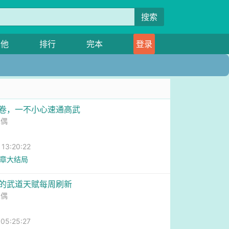
搜索
其他
排行
完本
登录
内卷，一不小心速通高武
木偶
3:20:22
4章大结局
我的武道天赋每周刷新
木偶
5:25:27