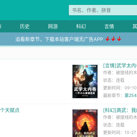
市
历史
网游
科幻
言情
↓↓↓
追看新章节，下载本站客户端无广告APP
[言情]武学太
作者：
被提线的
状态：连载
更新时间：09-10 1
最新章节：
第25
一个天赋点
[科幻]高武：
作者：
被提线的
状态：连载
更新时间：10-27 0