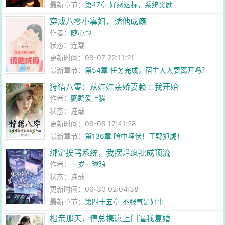
最新章节：
第47章 好感达标，系统奖励
穿成八零小寡妇，诱他成瘾
作者：
随心つ
状态：连载
更新时间：08-07 22:11:21
最新章节：
第54章 任务完成，宿主大大要离开吗？
狩猎八零：从娃娃亲娇妻赖上我开始
作者：
鹦鹉爱上猫
状态：连载
更新时间：08-08 17:41:28
最新章节：
第136章 暗中埋伏！王野抓虎！
绑定挨骂系统，我摆烂疯批成顶流
作者：
一岁一琳琅
状态：连载
更新时间：06-30 02:04:38
最新章节：
第四十五章 不服气是好事
相亲那天，傅总携崽上门逼我复婚